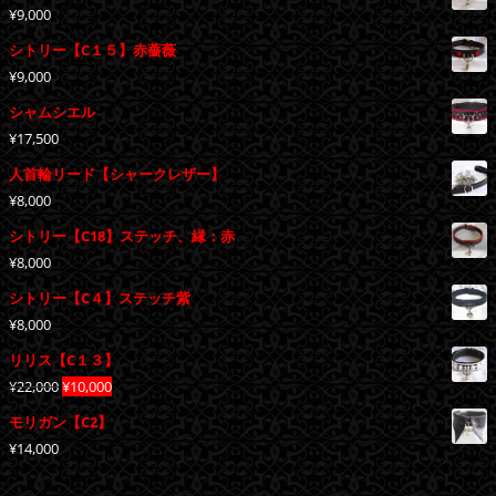
¥
9,000
シトリー【C１５】赤薔薇
¥
9,000
シャムシエル
¥
17,500
人首輪リード【シャークレザー】
¥
8,000
シトリー【C18】ステッチ、縁：赤
¥
8,000
シトリー【C４】ステッチ紫
¥
8,000
リリス【C１３】
元
現
¥
22,000
¥
10,000
の
在
モリガン【C2】
価
の
¥
14,000
格
価
は
格