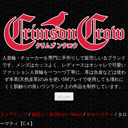
人首輪・チョーカーを専門に手作りして販売しいるブランド
です。メンズはカッコよく、レディースはオシャレで可愛い
ファッション人首輪を一つ一つ丁寧に、革は合皮などは使わ
ず本革(天然皮革)のみを使いSMプレイで使用しても壊れに
くく肌触りの良いワンランク上の作品を制作しています。
コ
メニュー
ン
テ
ン
ツ
ストアトップ
/
首回り：約30cm～36cm
/
タローマティ
/ タロ
へ
ス
ーマティ【C４】
キ