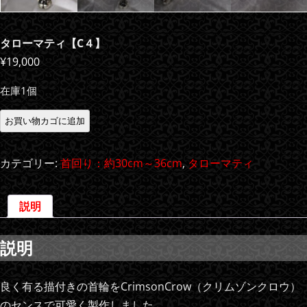
タローマティ【C４】
¥
19,000
在庫1個
タ
お買い物カゴに追加
ロ
ー
カテゴリー:
首回り：約30cm～36cm
,
タローマティ
マ
テ
説明
ィ
【C
説明
４】
個
良く有る描付きの首輪をCrimsonCrow（クリムゾンクロウ）
のセンスで可愛く製作しました。