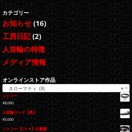
は
格
¥22,000
は
で
¥10,000
カテゴリー
し
で
た。
す。
お知らせ
(16)
工房日記
(2)
人首輪の特徴
メディア情報
オンラインストア作品
タローマティ (8)
×
シトリー
¥
8,000
人首輪リード【黒】
¥
5,000
シトリー【C１４】白薔薇