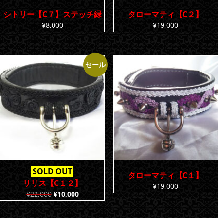
シトリー【C７】ステッチ緑
タローマティ【C２】
¥
8,000
¥
19,000
セール
SOLD OUT
タローマティ【C１】
リリス【C１２】
¥
19,000
元
現
¥
22,000
¥
10,000
の
在
価
の
格
価