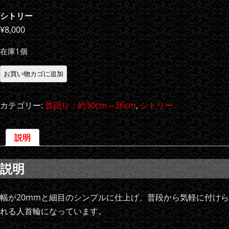
シトリー
¥
8,000
在庫1個
シ
お買い物カゴに追加
ト
リ
カテゴリー:
首回り：約30cm～36cm
,
シトリー
ー
個
説明
説明
幅が20mmと細目のシンプルに仕上げ、普段から気軽に付けら
れる人首輪になっています。