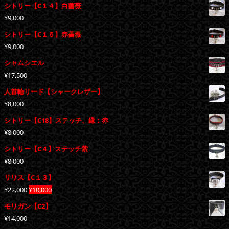
シトリー【C１４】白薔薇
¥
9,000
シトリー【C１５】赤薔薇
¥
9,000
シャムシエル
¥
17,500
人首輪リード【シャークレザー】
¥
8,000
シトリー【C18】ステッチ、縁：赤
¥
8,000
シトリー【C４】ステッチ紫
¥
8,000
リリス【C１３】
元
現
¥
22,000
¥
10,000
の
在
モリガン【C2】
価
の
¥
14,000
格
価