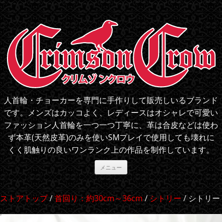
人首輪・チョーカーを専門に手作りして販売しいるブランド
です。メンズはカッコよく、レディースはオシャレで可愛い
ファッション人首輪を一つ一つ丁寧に、革は合皮などは使わ
ず本革(天然皮革)のみを使いSMプレイで使用しても壊れに
くく肌触りの良いワンランク上の作品を制作しています。
コ
メニュー
ン
テ
ン
ツ
ストアトップ
/
首回り：約30cm～36cm
/
シトリー
/ シトリー
へ
ス
キ